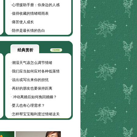
·
心理援助手册：你身边的人感
·
值得收藏的情绪晴雨表
·
痛苦使人成长
·
陪伴是最长情的告白
经典赏析
·
潮湿天气该怎么调节情绪
·
我们应当如何应对各种低落情
·
说出或写出来你的担忧
·
再好的朋友也要保持距离
·
冲动离婚后如何挽回婚姻？
·
婴儿也有心理需求？
·
怎样帮宝宝顺利度过情绪这关