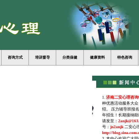
咨询方式
培训督导
分类保健
健康资料
特色咨询
1.
济南二安心理咨询中心
种优惠活动服务大众
绍。 压力辅导班报
年招生！长期接纳助
请发至：
2anjk@163
号：
jn2anjk
二安心
http://blog.sina.com.
2. 本中心欢迎广