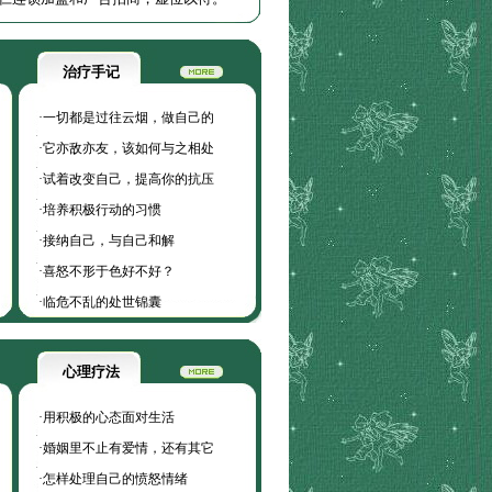
治疗手记
·
一切都是过往云烟，做自己的
·
它亦敌亦友，该如何与之相处
·
试着改变自己，提高你的抗压
·
培养积极行动的习惯
·
接纳自己，与自己和解
·
喜怒不形于色好不好？
·
临危不乱的处世锦囊
心理疗法
·
用积极的心态面对生活
·
婚姻里不止有爱情，还有其它
·
怎样处理自己的愤怒情绪