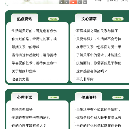
热点资讯
文心荟萃
·
生活是美好的，可是也有点伤
·
家庭成员之间的关系与排序
·
你走过的路，经历过的事，成
·
只要你努力，生活就不会亏待
·
婚姻关系中的毒粮
·
在亲密关系中怎样面对另一半
·
当你有这种感觉时，请你善待
·
了解关系中的需求，才能建立
·
学会爱的艺术，善待你生命中
·
疫情面前，你需要的是平和稳
·
关于婚姻那些事
·
这种感冒会传染吗？
·
改变的力量
·
平凡非平庸
心理测试
健康资料
·
性格类型揭秘
·
当生活中有不如意的事情时，
·
测测你有哪些潜在的危机
·
你就是那个别人眼中趣味无穷
·
你的心理年龄有多大？
·
当你的伴侣只是默默在你身边