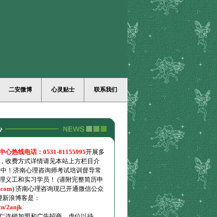
二安微博
心灵贴士
联系我们
热线电话：0531-81155995
开展多
，收费方式详情请见本站上方栏目介
名中！济南心理咨询师考试培训督导常
理义工和实习学员！ (请附完整简历申
.com
) 济南心理咨询现已开通微信公众
理新浪博客是：
cn/2anjk
大同仁连锁加盟和广告招商，虚位以待。