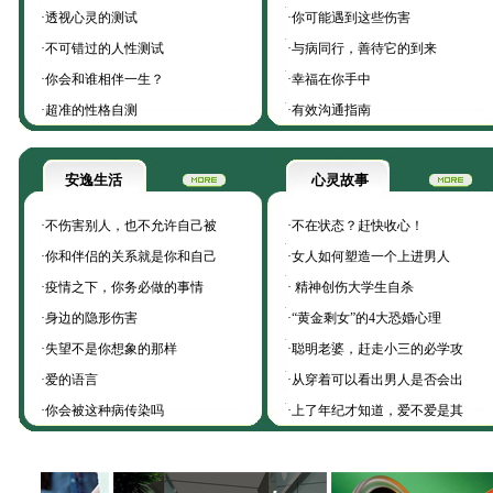
·
透视心灵的测试
·
你可能遇到这些伤害
·
不可错过的人性测试
·
与病同行，善待它的到来
·
你会和谁相伴一生？
·
幸福在你手中
·
超准的性格自测
·
有效沟通指南
安逸生活
心灵故事
·
不伤害别人，也不允许自己被
·
不在状态？赶快收心！
·
你和伴侣的关系就是你和自己
·
女人如何塑造一个上进男人
·
疫情之下，你务必做的事情
·
精神创伤大学生自杀
·
身边的隐形伤害
·
“黄金剩女”的4大恐婚心理
·
失望不是你想象的那样
·
聪明老婆，赶走小三的必学攻
·
爱的语言
·
从穿着可以看出男人是否会出
·
你会被这种病传染吗
·
上了年纪才知道，爱不爱是其