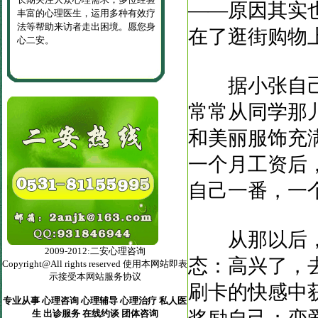
——原因其实
丰富的心理医生，运用多种有效疗
法等帮助来访者走出困境。愿您身
在了逛街购物
心二安。
据小张自己说
常常从同学那
和美丽服饰充
一个月工资后
自己一番，一
从那以后，
2009-2012:二安心理咨询
态：高兴了，
Copyright@All rights reserved 使用本网站即表
示接受本网站服务协议
刷卡的快感中
专业从事 心理咨询 心理辅导 心理治疗 私人医
生 出诊服务 在线约谈 团体咨询