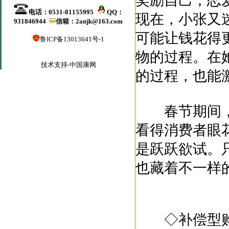
奖励自己；恋
电话：0531-81155995
QQ：
现在，小张又
931846944
信箱：2anjk@163.com
可能让钱花得
鲁ICP备13013641号-1
物的过程。在
技术支持-中国康网
的过程，也能
春节期间，
看得消费者眼
是跃跃欲试。
也藏着不一样
◇补偿型