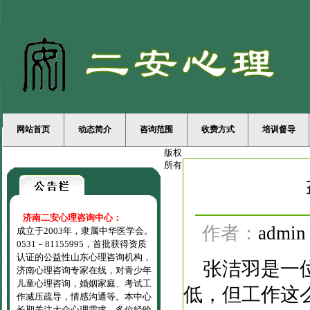
网站首页
动态简介
咨询范围
收费方式
培训督导
版权
所有
济南二安心理咨询中心：
作者：
admin
成立于2003年，隶属中华医学会。
0531－81155995，首批获得资质
认证的公益性山东心理咨询机构，
张洁羽是一位
济南心理咨询专家在线，对青少年
儿童心理咨询，婚姻家庭、考试工
低，但工作这
作减压疏导，情感沟通等。本中心
长期关注大众心理需求，多位经验