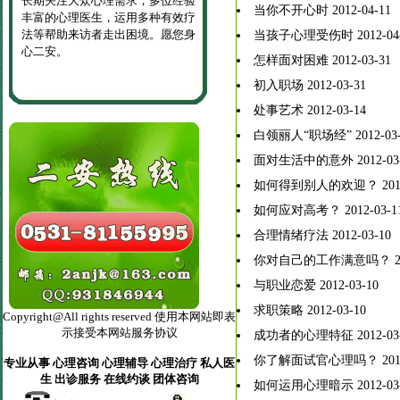
长期关注大众心理需求，多位经验
当你不开心时
2012-04-11
丰富的心理医生，运用多种有效疗
法等帮助来访者走出困境。愿您身
当孩子心理受伤时
2012-04
心二安。
怎样面对困难
2012-03-31
初入职场
2012-03-31
处事艺术
2012-03-14
白领丽人“职场经”
2012-03
面对生活中的意外
2012-03
如何得到别人的欢迎？
201
如何应对高考？
2012-03-1
合理情绪疗法
2012-03-10
你对自己的工作满意吗？
与职业恋爱
2012-03-10
求职策略
2012-03-10
Copyright@All rights reserved 使用本网站即表
示接受本网站服务协议
成功者的心理特征
2012-03
你了解面试官心理吗？
201
专业从事 心理咨询 心理辅导 心理治疗 私人医
生 出诊服务 在线约谈 团体咨询
如何运用心理暗示
2012-03