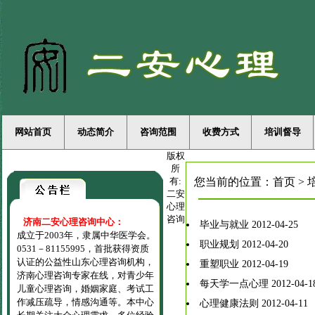
网站首页
动态简介
咨询范围
收费方式
培训督导
版权
所
有:
您当前的位置：
首页
>
二安
心理
咨询
济南二安心理咨询中心：
毕业与就业
2012-04-25
成立于2003年，隶属中华医学会。
职业规划
2012-04-20
0531－81155995，首批获得资质
认证的公益性山东心理咨询机构，
重塑职业
2012-04-19
济南心理咨询专家在线，对青少年
每天学一点心理
2012-04-1
儿童心理咨询，婚姻家庭、考试工
作减压疏导，情感沟通等。本中心
心理健康法则
2012-04-11