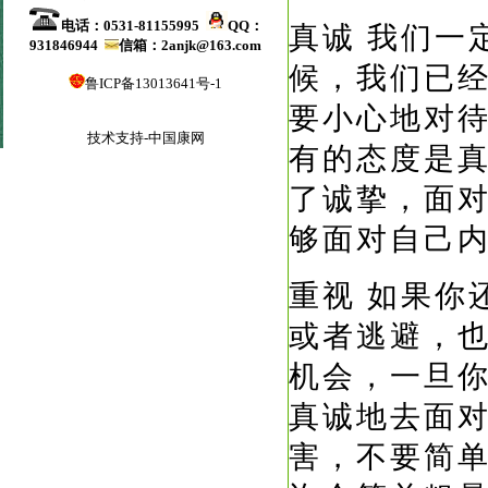
电话：0531-81155995
QQ：
真诚
我们一
931846944
信箱：2anjk@163.com
候，我们已
鲁ICP备13013641号-1
要小心地对
技术支持-中国康网
有的态度是
了诚挚，面
够面对自己
重视
如果你
或者逃避，
机会，一旦
真诚地去面
害，不要简