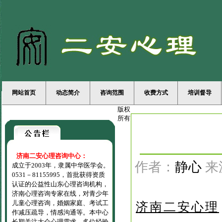
网站首页
动态简介
咨询范围
收费方式
培训督导
版权
所有
济南二安心理咨询中心：
作者：
静心
来
成立于2003年，隶属中华医学会。
0531－81155995，首批获得资质
认证的公益性山东心理咨询机构，
济南心理咨询专家在线，对青少年
儿童心理咨询，婚姻家庭、考试工
济南二安心理
作减压疏导，情感沟通等。本中心
长期关注大众心理需求，多位经验