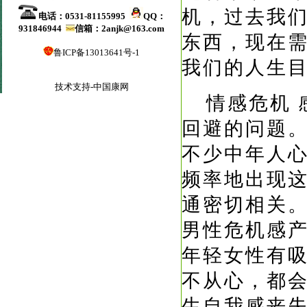
机，过去我
电话：0531-81155995
QQ：
931846944
信箱：2anjk@163.com
东西，现在
鲁ICP备13013641号-1
我们的人生
技术支持-中国康网
情感危机
回避的问题
不少中年人
频率地出现
通密切相关
男性危机感
年轻女性有
不从心，都
生自我感丧