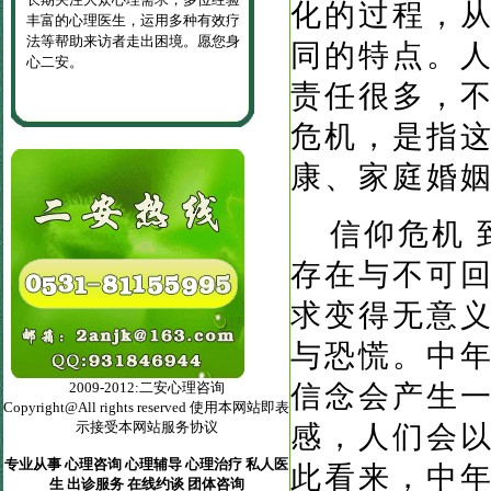
化的过程，
丰富的心理医生，运用多种有效疗
法等帮助来访者走出困境。愿您身
同的特点。
心二安。
责任很多，
危机，是指
康、家庭婚
信仰危机
存在与不可
求变得无意
与恐慌。中
2009-2012:二安心理咨询
信念会产生
Copyright@All rights reserved 使用本网站即表
示接受本网站服务协议
感，人们会
专业从事 心理咨询 心理辅导 心理治疗 私人医
此看来，中
生 出诊服务 在线约谈 团体咨询