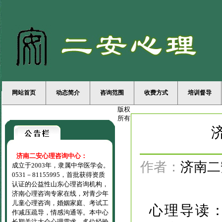
网站首页
动态简介
咨询范围
收费方式
培训督导
版权
所有
济南二安心理咨询中心：
作者：
济南二
成立于2003年，隶属中华医学会。
0531－81155995，首批获得资质
认证的公益性山东心理咨询机构，
济南心理咨询专家在线，对青少年
儿童心理咨询，婚姻家庭、考试工
心理导读
作减压疏导，情感沟通等。本中心
长期关注大众心理需求，多位经验