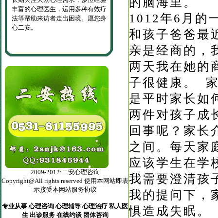
的脑海里。
丰富的心理医生，运用多种有效疗
1012年6月
法等帮助来访者走出困境。愿您身
心二安。
和孩子爸爸最
亲是经商的，
两天我在她的
子很健康。 
是平时家长如
两件对孩子成
回事呢？家长介
之间。每天家
应该学生在学
2009-2012:二安心理咨询
我需要澄清孩
Copyright@All rights reserved 使用本网站即表
示接受本网站服务协议
我的提问下，
专业从事 心理咨询 心理辅导 心理治疗 私人医
惧造成失眠。
生 出诊服务 在线约谈 团体咨询