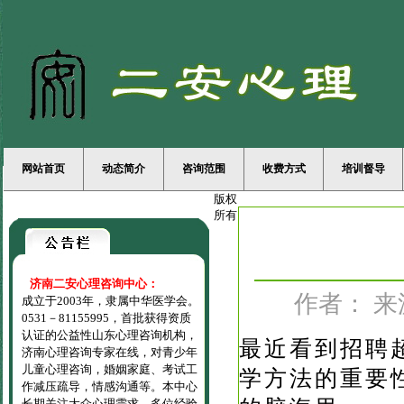
网站首页
动态简介
咨询范围
收费方式
培训督导
版权
所有
济南二安心理咨询中心：
作者： 来源：
成立于2003年，隶属中华医学会。
0531－81155995，首批获得资质
认证的公益性山东心理咨询机构，
最近看到招聘
济南心理咨询专家在线，对青少年
儿童心理咨询，婚姻家庭、考试工
学方法的重要性
作减压疏导，情感沟通等。本中心
长期关注大众心理需求，多位经验