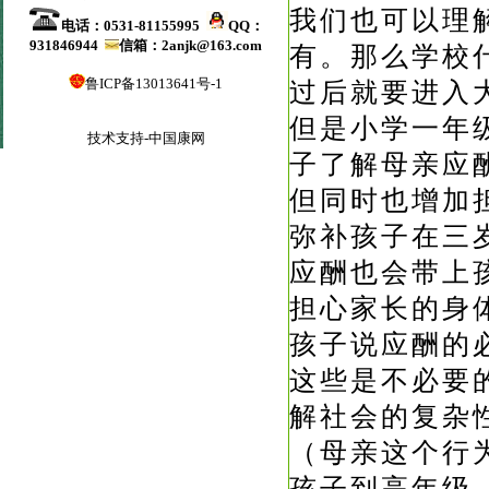
我们也可以理
电话：0531-81155995
QQ：
931846944
信箱：2anjk@163.com
有。那么学校
鲁ICP备13013641号-1
过后就要进入
但是小学一年
技术支持-中国康网
子了解母亲应
但同时也增加
弥补孩子在三
应酬也会带上
担心家长的身
孩子说应酬的
这些是不必要
解社会的复杂
（母亲这个行
孩子到高年级